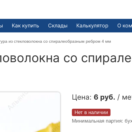
ы
Как купить
Склады
Калькулятор
О ко
ура из стекловолокна со спиралеобразным ребром 4 мм
ловолокна со спирал
Цена:
6 руб.
/ ме
Нет в наличии
Минимальная партия: бух