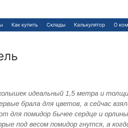
ы
Как купить
Склады
Калькулятор
О ко
ель
колышек идеальный 1,5 метра и толщин
рвые брала для цветов, а сейчас взял
т для помидор бычее сердце и орлиный
рые под весом помидор гнутся, а ког