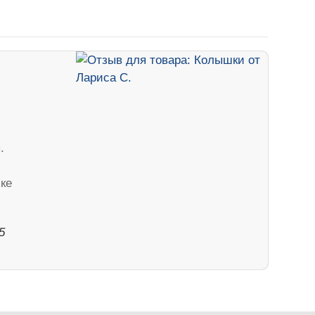
.
чке
5