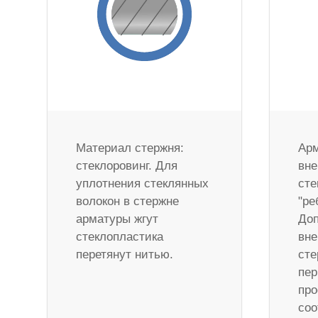
Материал стержня:
Арм
стеклоровинг. Для
вне
уплотнения стеклянных
сте
волокон в стержне
"ре
арматуры жгут
Доп
стеклопластика
вне
перетянут нитью.
сте
пер
про
соо