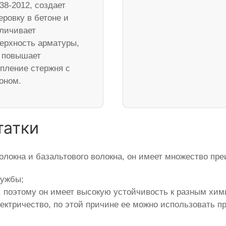
38-2012, создает
еровку в бетоне и
личивает
ерхность арматуры,
 повышает
пление стержня с
оном.
татки
олокна и базальтового волокна, он имеет множество пр
лужбы;
, поэтому он имеет высокую устойчивость к разным хи
ктричество, по этой причине ее можно использовать пр