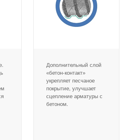
е.
Дополнительный слой
дь
«бетон-контакт»
укрепляет песчаное
ем
покрытие, улучшает
ся
сцепление арматуры с
бетоном.