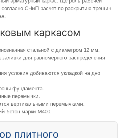
ый арматурный каркас, где роль рабочей
де согласно СНиП расчет по раскрытию трещин
ая.
иковым каркасом
нозначная стальной с диаметром 12 мм.
а заливки для равномерного распределения
ния условия добиваются укладкой на дно
ороны фундамента.
чные перемычки.
яются вертикальными перемычками.
ий бетон марки М400.
ор плитного