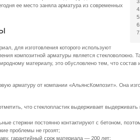
егодня ее место заняла арматура из современных
ы
иал, для изготовления которого используют
ления композитной арматуры является стекловолокно. 
риродному материалу, это обусловлено тем, что состав 
овую арматуру от компании «АльянсКомпозит». Она изго
отметить, что стеклопластик выдерживает выдерживать
ные стержни постоянно контактируют с бетоном, поэтом
акие проблемы не грозят;
ву, гарантийный срок материала — 200 лет;