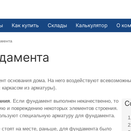
ы
Как купить
Склады
Калькулятор
О ко
амента
ндамента
т основания дома. На него воздействуют всевозможные
 каркасом из арматуры).
ания
. Если фундамент выполнен некачественно, то
С
ию и повреждению некоторых элементов строения.
пользуют специальную арматуру для фундамента.
е стоят на месте, раньше, для фундамента было