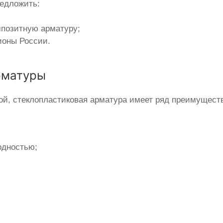
едложить:
мпозитную арматуру;
ионы России.
рматуры
ой, стеклопластиковая арматура имеет ряд преимуществ
одностью;