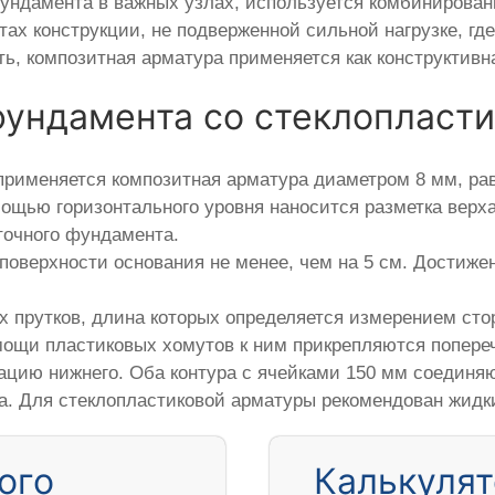
ндамента в важных узлах, используется комбинированн
тах конструкции, не подверженной сильной нагрузке, г
ь, композитная арматура применяется как конструктивн
фундамента со стеклопласт
рименяется композитная арматура диаметром 8 мм, рав
мощью горизонтального уровня наносится разметка верх
точного фундамента.
поверхности основания не менее, чем на 5 см. Достиже
х прутков, длина которых определяется измерением ст
мощи пластиковых хомутов к ним прикрепляются попере
рацию нижнего. Оба контура с ячейками 150 мм соедин
са. Для стеклопластиковой арматуры рекомендован жидк
ого
Калькулят