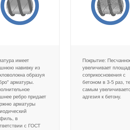
атура имеет
Покрытие: Песчанно
шнюю навивку из
увеличивает площа
кловолокна образуя
соприкосновения с
бро" арматуры.
бетоном в 3-5 раз, т
олнительное
самым увеличивает
шнее ребро придает
адгезия к бетону.
ржню арматуры
иодический
филь, в
тветствии с ГОСТ