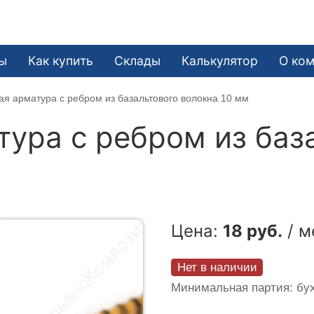
ы
Как купить
Склады
Калькулятор
О ко
я арматура c ребром из базальтового волокна 10 мм
ура c ребром из баз
Цена:
18 руб.
/ м
Нет в наличии
Минимальная партия: бух