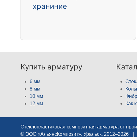
храниние
Купить арматуру
Катал
6 мм
Стек
8 мм
Кол
10 мм
Фибр
12 мм
Как 
Стеклопластиковая композитная арматура от про
© ООО «АльянсКомпозит», Уральск, 2012–2026
|