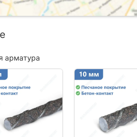
ке
я арматура