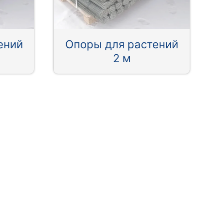
ений
Опоры для растений
2 м