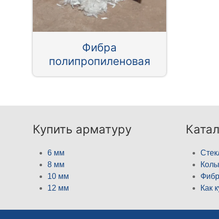
Фибра
полипропиленовая
Купить арматуру
Катал
6 мм
Стек
8 мм
Кол
10 мм
Фибр
12 мм
Как 